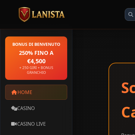
BONUS DI BENVENUTO
250% FINO A
€4,500
+ 250 GIRI + BONUS
GRANCHIO
S
HOME
C
CASINO
CASINO LIVE