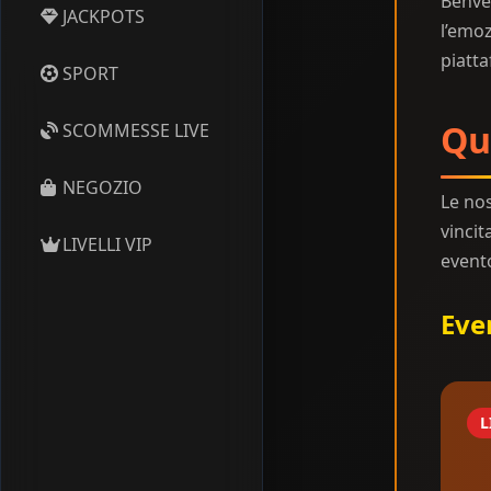
Benve
JACKPOTS
l’emoz
piatta
SPORT
Qu
SCOMMESSE LIVE
NEGOZIO
Le nos
vincit
LIVELLI VIP
event
Eve
L