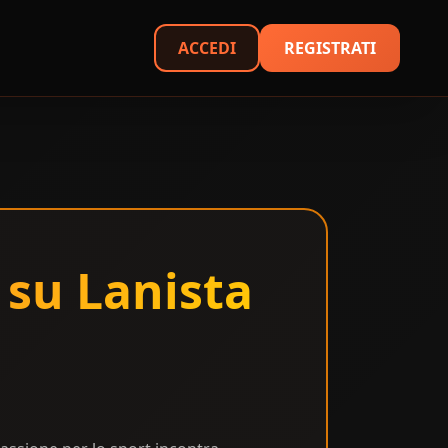
ACCEDI
REGISTRATI
su Lanista