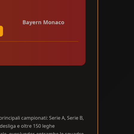
Bayern Monaco
 principali campionati: Serie A, Serie B,
esliga e oltre 150 leghe