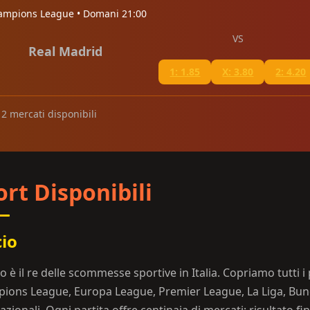
ampions League • Domani 21:00
VS
Real Madrid
1: 1.85
X: 3.80
2: 4.20
2 mercati disponibili
ort Disponibili
cio
cio è il re delle scommesse sportive in Italia. Copriamo tutti i
ions League, Europa League, Premier League, La Liga, Bund