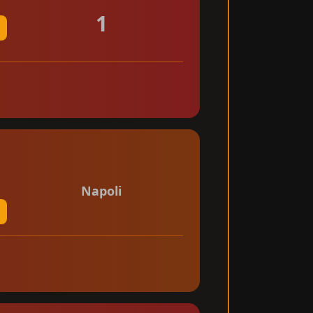
1
Napoli