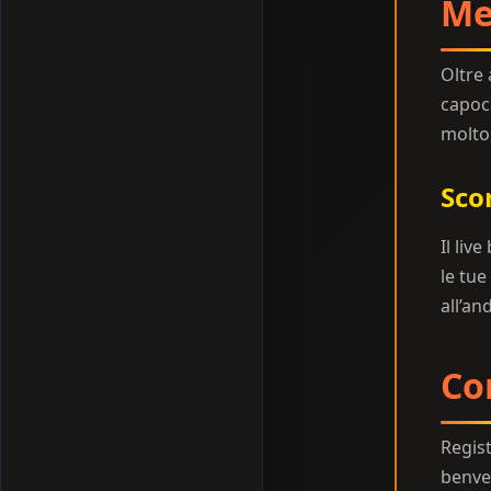
Me
Oltre 
capoca
molto 
Sco
Il liv
le tu
all’an
Co
Regist
benven