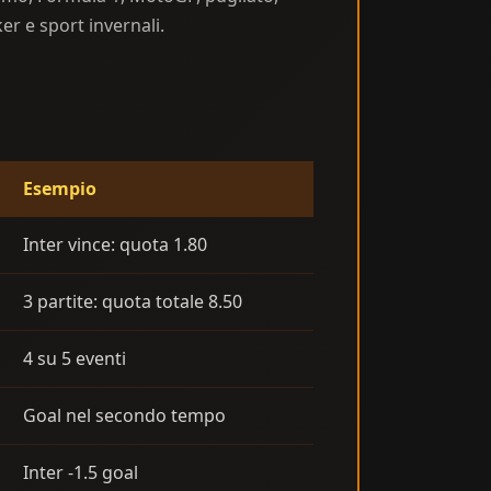
er e sport invernali.
Esempio
Inter vince: quota 1.80
3 partite: quota totale 8.50
4 su 5 eventi
Goal nel secondo tempo
Inter -1.5 goal