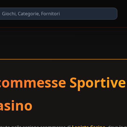
commesse Sportive 
asino