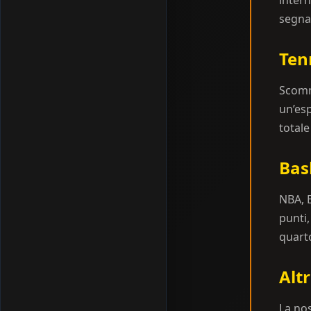
intern
segnan
Ten
Scomm
un’esp
totale
Bas
NBA, E
punti,
quart
Altr
La nos