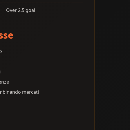
Over 2.5 goal
sse
e
i
denze
ombinando mercati
e